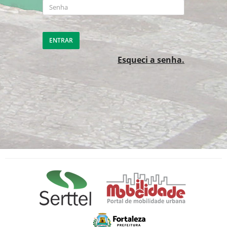
Esqueci a senha.