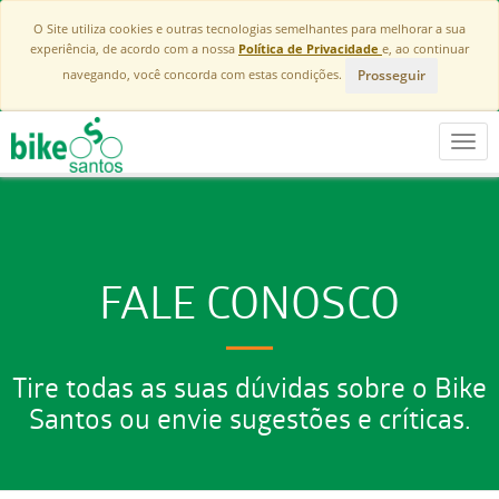
O Site utiliza cookies e outras tecnologias semelhantes para melhorar a sua
experiência, de acordo com a nossa
Política de Privacidade
e, ao continuar
Prosseguir
navegando, você concorda com estas condições.
Toggl
navig
FALE CONOSCO
Tire todas as suas dúvidas sobre o Bike
Santos ou envie sugestões e críticas.